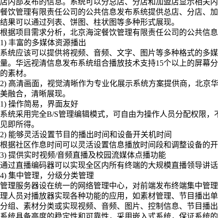
店内部发布的信息。系统可以分总店、分店和加盟店显示相关内
餐饮管理有限责任公司的公共信息发布系统提供总店、分店、加
结果可以通过列表、饼图、柱状图等多种形式展现。
根据项目需求分析，北京海淀餐饮管理有限责任公司的公共信息
1) 丰富的多媒体资源播出
系统应该可以提供将视频、音频、文字、图片等多种格式的多媒
量。华远视清信息发布系统组合播放技术支持15个以上的屏幕
的素材。
2) 高清画面，视觉清晰作为专业化展示系统方案提供商，北京华
美融合，清晰展现。
1) 操作简易，界面友好
系统采用完全B/S管理编辑模式，可自由为操作人员分配权限
见即所得。
2) 能够灵活设置节目的播出时间和设备开关机时间
根据社区作息时间可以灵活设置信息播放时间段和调整设备的开
3) 提供实时视频/音频直播及校园流媒体点播功能
通过直播编码器可以实现全区内所有终端的大规模直播领导讲话
4) 集中管理，分级分类管理
管理服务器设在统一的网络管理中心，对前端发布终端集中管理
理人员对播放器实现各种功能的应用，如素材管理、节目播出单
分组、素材分类或实现视频、音频、图片、控制信息、节目播出
系统具备高度的稳定性和可靠性，采用嵌入式系统，保证系统的